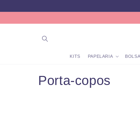
Pular
para o
conteúdo
KITS
PAPELARIA
BOLS
C
Porta-copos
o
l
e