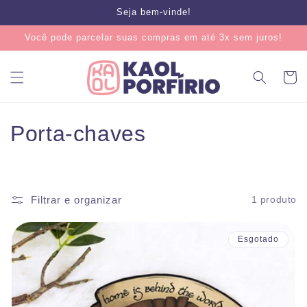
Pular
Seja bem-vinde!
para o
conteúdo
Você pode parcelar suas compras em até 3x sem juros!
Carrinh
C
Porta-chaves
o
l
Filtrar e organizar
1 produto
e
ç
Esgotado
ã
o